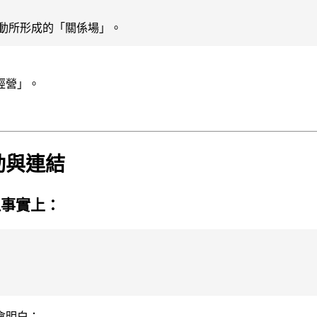
互動所形成的「關係場」。
經營」。
動與連結
但事實上：
會明白：