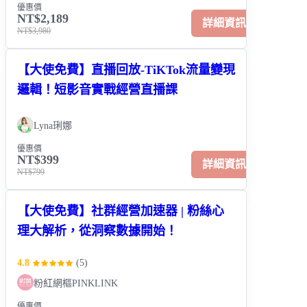
優惠價
NT$2,189
詳細資訊
NT$3,980
【大使免費】直播回放-TiKTok流量變現
邏輯！短影音實戰經營直播課
Lyna琍娜
優惠價
NT$399
詳細資訊
NT$799
【大使免費】社群經營加速器 | 粉絲心
理大解析，從洞察數據開始！
4.8
(
5
)
粉紅網樞PINKLINK
優惠價