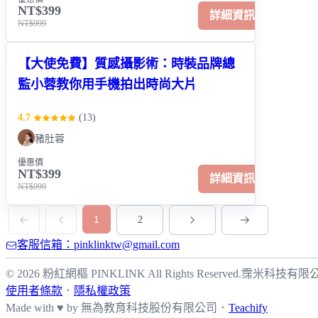
NT$399
詳細資訊
NT$999
【大使免費】質感攝影術：時裝品牌總
監小蓉教你用手機拍出時尚大片
4.7
(
13
)
豬肚蓉
優惠價
NT$399
詳細資訊
NT$999
1
2
客服信箱：pinklinktw@gmail.com
© 2026 粉紅網樞 PINKLINK All Rights Reserved.
霈米科技有限
使用者條款
．
隱私權政策
Made with ♥ by
無為教育科技股份有限公司．
Teachify