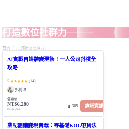
打造數位社群力
首頁
打造數位社群力
AI實戰自媒體變現術！一人公司斜槓全
攻略
5
(
14
)
亨利溫
優惠價
NT$6,280
詳細資訊
385
NT$8,500
業配團購變現實戰：零基礎KOL帶貨法