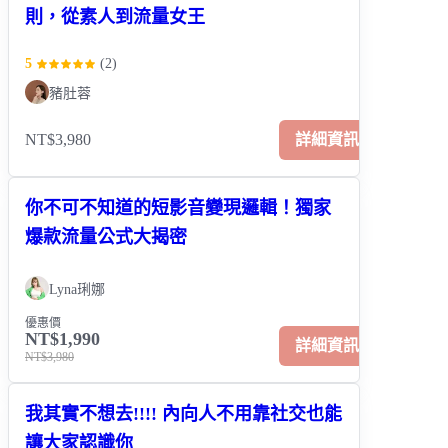
則，從素人到流量女王
5
(
2
)
豬肚蓉
NT$3,980
詳細資訊
你不可不知道的短影音變現邏輯！獨家
爆款流量公式大揭密
Lyna琍娜
優惠價
NT$1,990
詳細資訊
NT$3,980
我其實不想去!!!! 內向人不用靠社交也能
讓大家認識你