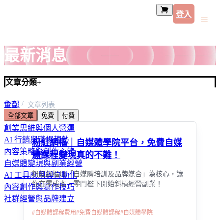
登入
最新消息
文章分類
+
全部
首頁
文章列表
全部文章
免費
付費
線上課程與自我成長
創業思維與個人營運
AI 行銷與職場趨勢
粉紅網樞｜自媒體學院平台，免費自媒
內容策略與創作心態
體課程變現真的不難！
自媒體變現與副業經營
粉紅網樞以「自媒體培訓及品牌媒合」為核心，讓
AI 工具應用與自動化
你在零成本、零門檻下開始斜槓經營副業！
內容創作與寫作技巧
社群經營與品牌建立
#
自媒體課程費用
#
免費自媒體課程
#
自媒體學院