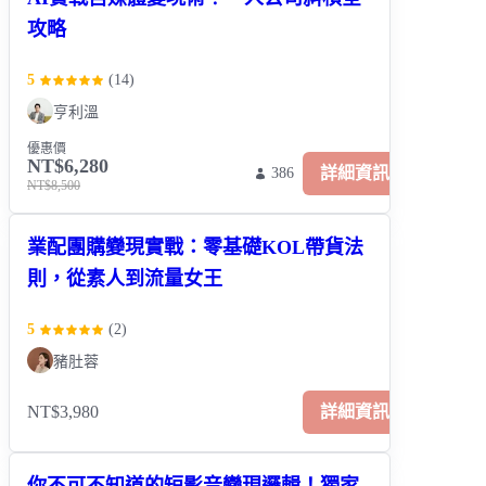
攻略
5
(
14
)
亨利溫
優惠價
NT$6,280
詳細資訊
386
NT$8,500
業配團購變現實戰：零基礎KOL帶貨法
則，從素人到流量女王
5
(
2
)
豬肚蓉
NT$3,980
詳細資訊
你不可不知道的短影音變現邏輯！獨家