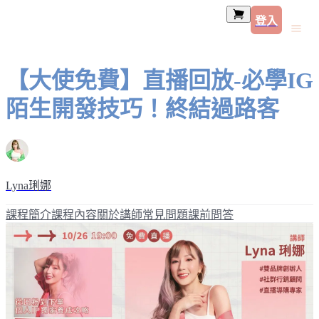
登入
【大使免費】直播回放-必學IG
陌生開發技巧！終結過路客
Lyna琍娜
課程簡介
課程內容
關於講師
常見問題
課前問答