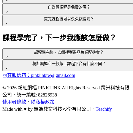
自媒體課程是免費的嗎？
註冊自媒體學院會員→購買課程→即可觀看
買完課程後可以永久觀看嗎？
自媒體學院註冊頁面：
https://pinklinkmedia.com/signup
自媒體學院提供
免費
及
付費課程
。
註冊成為粉紅網樞【品牌大
升級為品牌大使→解鎖部份免費課程內容
使】
，即可免費解鎖學院
部份自媒體課程
，包含入門理論課、
粉紅網樞品牌大使註冊頁面：
https://twpinklink.com/
可以，永久觀看係指平台持續正常運作期間。若因不可抗力／
課程學完了，下一步我應該怎麼做？
或實戰技能課。
營運策略調整導致平台停止服務，本公司將提前預告及相關替
代方案，但不保證影片永不下架，以因應講師及內容更新。
課程學完後，去哪裡獲得品牌業配機會？
粉紅網樞和一般線上課程平台有什麼不同？
註冊
粉紅網樞品牌大使，
可獲得粉紅網樞
獨家合作品牌業配機
客服信箱：pinklinktw@gmail.com
會
以及
不定期品牌銷售陪跑班
，將有助教及學長姊手把手帶
最大的不同在於「學完能變現」！
領，一起斜槓變現！
一般平台多半停留在知識教學，而粉紅網樞整合了
「學習系統
© 2026 粉紅網樞 PINKLINK All Rights Reserved.
霈米科技有限
粉紅網樞品牌大使註冊頁面：
https://twpinklink.com/
+ 品牌媒合 + 陪跑社群」
， 幫助創作者從學習到業配變現一
公司
．
統一編號: 82826938
條龍落地，真正做到邊學邊賺。
使用者條款
．
隱私權政策
Made with ♥ by
無為教育科技股份有限公司．
Teachify