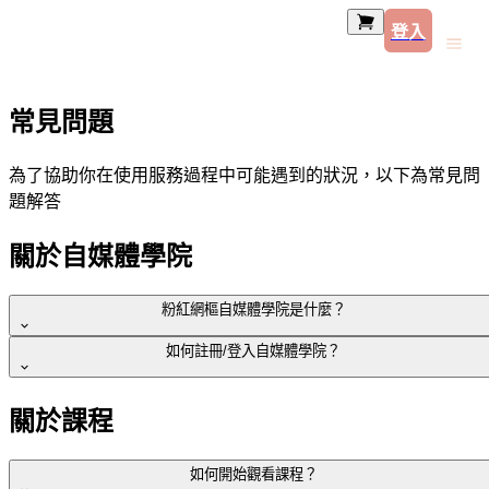
登入
常見問題
為了協助你在使用服務過程中可能遇到的狀況，以下為常見問
題解答
關於自媒體學院
粉紅網樞自媒體學院是什麼？
如何註冊/登入自媒體學院？
粉紅網樞自媒體學院
是由粉紅網樞打造的課程學習平台，專為
想經營自媒體、增加斜槓收入的創作者設計。學院將提供從
可直接點選右上角
「登入」
輸入帳密；若尚未註冊，可點選右
關於課程
「內容策略、影片剪輯、版面設計」到「業配合作與品牌媒
上角「登入」後再點選
「立即註冊」
合」的完整學習路徑，讓學員能夠在最短時間內完成從學習
或直接點選以下連結登入：
https://pinklinkmedia.com/login
→ 實戰 → 變現的過程。
如何開始觀看課程？