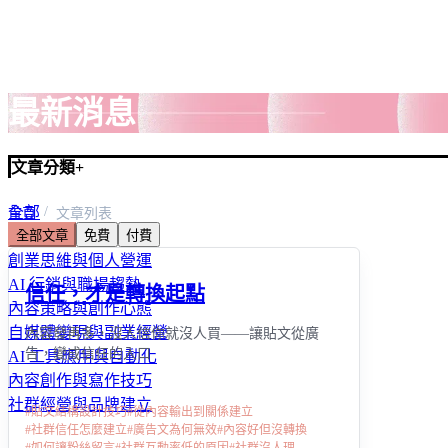
最新消息
文章分類
+
全部
首頁
文章列表
全部文章
免費
付費
線上課程與自我成長
創業思維與個人營運
AI 行銷與職場趨勢
信任，才是轉換起點
內容策略與創作心態
自媒體變現與副業經營
內容發再多，沒人信你就沒人買——讓貼文從廣
告，變成信任的入口
AI 工具應用與自動化
內容創作與寫作技巧
社群經營與品牌建立
#
貼文結構設計技巧
#
從內容輸出到關係建立
#
社群信任怎麼建立
#
廣告文為何無效
#
內容好但沒轉換